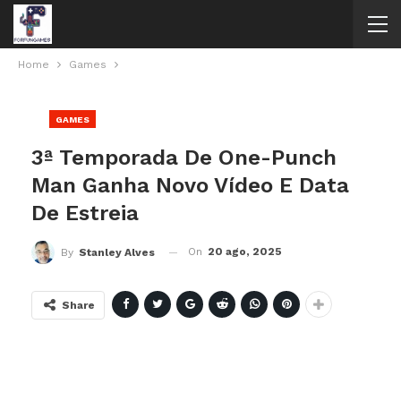
Home
Games
GAMES
3ª Temporada De One-Punch
Man Ganha Novo Vídeo E Data
De Estreia
On
20 ago, 2025
By
Stanley Alves
Share