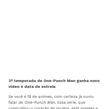
3ª temporada de One-Punch Man ganha novo
vídeo e data de estreia
Se você é fã de animes, com certeza já ouviu
falar de
One-Punch Man
. Essa série, que
conquistou o coração de muitos, está prestes a