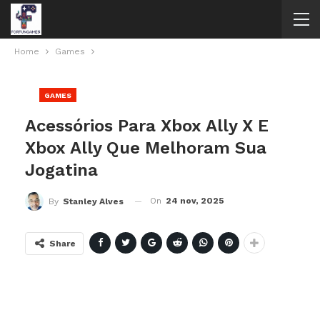
Home
Games
GAMES
Acessórios Para Xbox Ally X E
Xbox Ally Que Melhoram Sua
Jogatina
On
24 nov, 2025
By
Stanley Alves
Share