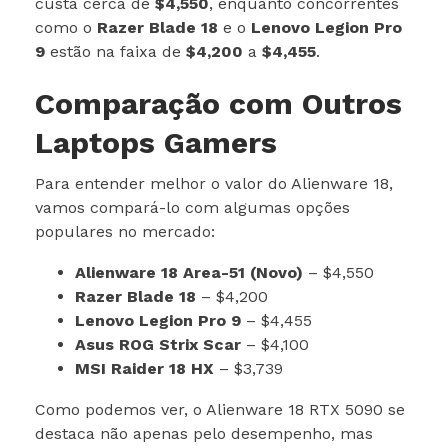
custa cerca de
$4,550
, enquanto concorrentes
como o
Razer Blade 18
e o
Lenovo Legion Pro
9
estão na faixa de
$4,200
a
$4,455
.
Comparação com Outros
Laptops Gamers
Para entender melhor o valor do Alienware 18,
vamos compará-lo com algumas opções
populares no mercado:
Alienware 18 Area-51 (Novo)
– $4,550
Razer Blade 18
– $4,200
Lenovo Legion Pro 9
– $4,455
Asus ROG Strix Scar
– $4,100
MSI Raider 18 HX
– $3,739
Como podemos ver, o Alienware 18 RTX 5090 se
destaca não apenas pelo desempenho, mas