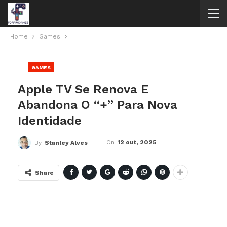
Home
Games
GAMES
Apple TV Se Renova E
Abandona O “+” Para Nova
Identidade
On
12 out, 2025
By
Stanley Alves
Share