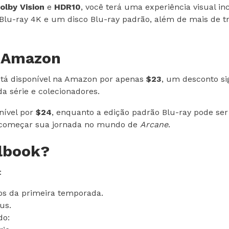
olby Vision
e
HDR10
, você terá uma experiência visual inc
s Blu-ray 4K e um disco Blu-ray padrão, além de mais de 
a Amazon
tá disponível na Amazon por apenas
$23
, um desconto si
a série e colecionadores.
nível por
$24
, enquanto a edição padrão Blu-ray pode se
de começar sua jornada no mundo de
Arcane
.
elbook?
:
ios da primeira temporada.
us.
do: