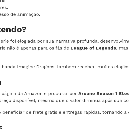
ie.
res.
esso de animação.
izendo?
 série foi elogiada por sua narrativa profunda, desenvolvi
rie não é apenas para os fãs de
League of Legends
, mas
da banda Imagine Dragons, também recebeu muitos elogios,
n
ar a página da Amazon e procurar por
Arcane Season 1 Ste
 preço disponível, mesmo que o valor diminua após sua c
neficiar de frete grátis e entregas rápidas, tornando a
s