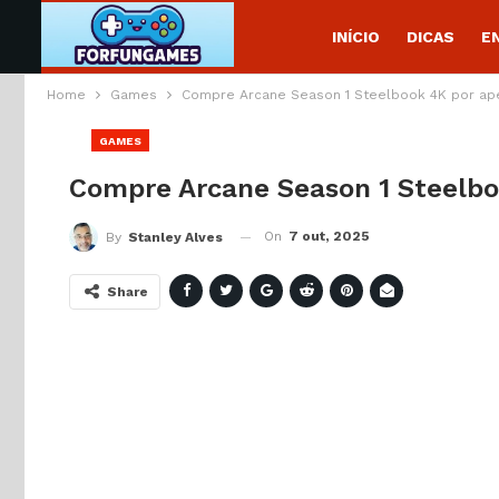
INÍCIO
DICAS
E
Home
Games
Compre Arcane Season 1 Steelbook 4K por ap
GAMES
Compre Arcane Season 1 Steelb
On
7 out, 2025
By
Stanley Alves
Share