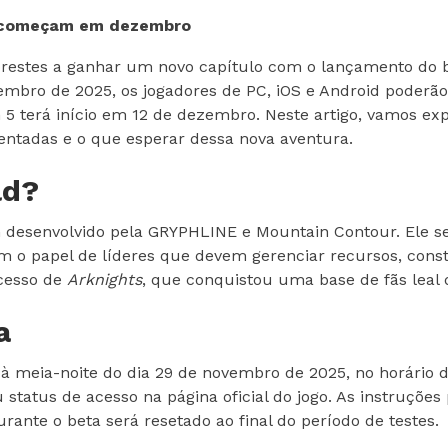
S5 começam em dezembro
á prestes a ganhar um novo capítulo com o lançamento do
embro de 2025, os jogadores de PC, iOS e Android poderã
n 5 terá início em 12 de dezembro. Neste artigo, vamos ex
entadas e o que esperar dessa nova aventura.
ld?
 desenvolvido pela GRYPHLINE e Mountain Contour. Ele se
m o papel de líderes que devem gerenciar recursos, con
ucesso de
Arknights
, que conquistou uma base de fãs leal
a
 meia-noite do dia 29 de novembro de 2025, no horário de
u status de acesso na página oficial do jogo. As instruçõe
rante o beta será resetado ao final do período de testes.