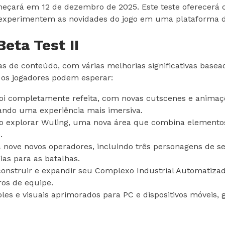
começará em 12 de dezembro de 2025. Este teste oferecerá
s experimentem as novidades do jogo em uma plataforma d
eta Test II
as de conteúdo, com várias melhorias significativas basea
 os jogadores podem esperar:
foi completamente refeita, com novas cutscenes e animaçõ
ando uma experiência mais imersiva.
o explorar Wuling, uma nova área que combina elementos 
.
 nove novos operadores, incluindo três personagens de seis
ias para as batalhas.
nstruir e expandir seu Complexo Industrial Automatizado 
os de equipe.
es e visuais aprimorados para PC e dispositivos móveis, 