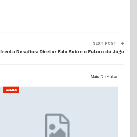
NEXT POST
nfrenta Desafios: Diretor Fala Sobre o Futuro do Jogo
Mais Do Autor
GAMES