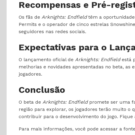
Recompensas e Pré-regis
Os fãs de
Arknights: Endfield
têm a oportunidade 
Permits e o operador de cinco estrelas Snowshin
seguidores nas redes sociais.
Expectativas para o Lanç
O lançamento oficial de
Arknights: Endfield
está p
melhorias e novidades apresentadas no beta, as e
jogadores.
Conclusão
O beta de
Arknights: Endfield
promete ser uma fa
região para explorar, os jogadores terão muito o 
contribuir para o desenvolvimento do jogo. Fiqu
Para mais informações, você pode acessar a fonte