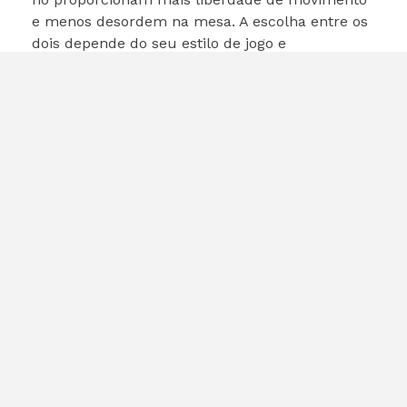
e menos desordem na mesa. A escolha entre os
dois depende do seu estilo de jogo e
preferências pessoais.
Conclusão
Escolher o melhor mouse para jogos em 2025
pode ser uma tarefa desafiadora, mas com as
opções disponíveis, você certamente encontrará
um que se encaixe no seu estilo de jogo. Seja
você um jogador casual ou competitivo, investir
em um bom mouse pode melhorar
significativamente sua experiência de jogo.
Lembre-se de considerar fatores como conforto,
precisão e tipo de conexão ao fazer sua escolha.
Para mais informações sobre os melhores
mouses para jogos, você pode conferir a fonte
original
aqui
.