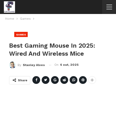
Home
Games
GAMES
Best Gaming Mouse In 2025:
Wired And Wireless Mice
On
6 out, 2025
By
Stanley Alves
Share