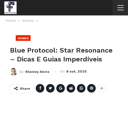
Home
Games
GAMES
Blue Protocol: Star Resonance
– Dicas E Guias Imperdíveis
On
8 out, 2025
By
Stanley Alves
Share