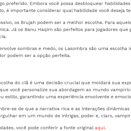
ogo preferido. Embora você possa desbloquear habilidades 
o, é importante considerar qual habilidade você deseja ter
essivo, os Brujah podem ser a melhor escolha. Para aque
ca. Já os Banu Haqim são perfeitos para jogadores que g
ia.
 envolve sombras e medo, os Lasombra são uma escolha intr
dor podem ser a opção perfeita.
escolha do clã é uma decisão crucial que moldará sua expe
o que você personalize sua abordagem ao mundo vampírico
u estilo, garantindo uma experiência envolvente e emoci
bre-se de que a narrativa rica e as interações dinâmica
gulhar em um mundo de intrigas, poder e, claro, vampir
dades, você pode conferir a fonte original
aqui
.