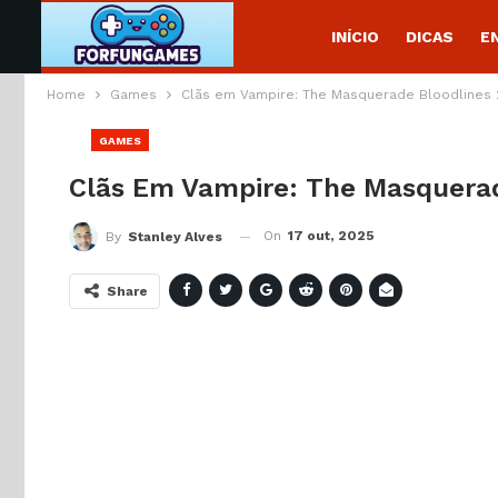
INÍCIO
DICAS
E
Home
Games
Clãs em Vampire: The Masquerade Bloodlines 2
GAMES
Clãs Em Vampire: The Masquerade
On
17 out, 2025
By
Stanley Alves
Share