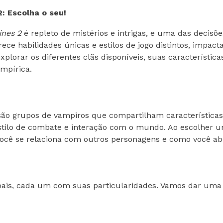
: Escolha o seu!
ines 2
é repleto de mistérios e intrigas, e uma das decis
erece habilidades únicas e estilos de jogo distintos, impa
plorar os diferentes clãs disponíveis, suas característi
mpírica.
 são grupos de vampiros que compartilham características,
stilo de combate e interação com o mundo. Ao escolher u
ocê se relaciona com outros personagens e como você abo
cipais, cada um com suas particularidades. Vamos dar um