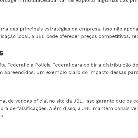
bordagem multifacetada. Vamos explorar algumas das princ
 das principais estratégias da empresa. Isso não apenas
ação local, a JBL pode oferecer preços competitivos, red
s
Federal e a Polícia Federal para coibir a distribuição de
ram apreendidos, um exemplo claro do impacto dessas parc
nal de vendas oficial no site da JBL. Isso garante que 
pra de falsificações. Além disso, a JBL mantém canais v
s.