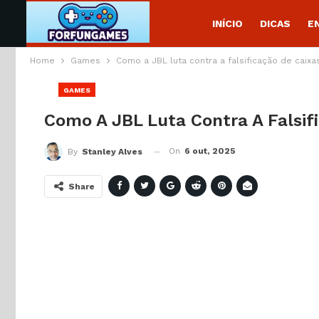
INÍCIO
DICAS
E
Home
Games
Como a JBL luta contra a falsificação de caixa
GAMES
Como A JBL Luta Contra A Falsif
On
6 out, 2025
By
Stanley Alves
Share