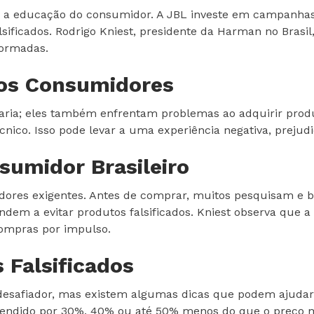
o é a educação do consumidor. A JBL investe em campanha
sificados. Rodrigo Kniest, presidente da Harman no Brasi
formadas.
nos Consumidores
aria; eles também enfrentam problemas ao adquirir produt
cnico. Isso pode levar a uma experiência negativa, prej
umidor Brasileiro
idores exigentes. Antes de comprar, muitos pesquisam e 
dem a evitar produtos falsificados. Kniest observa que
compras por impulso.
 Falsificados
 desafiador, mas existem algumas dicas que podem ajudar.
vendido por 30%, 40% ou até 50% menos do que o preço mé