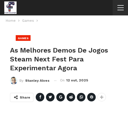
Home
Games
GAMES
As Melhores Demos De Jogos
Steam Next Fest Para
Experimentar Agora
On
12 out, 2025
By
Stanley Alves
Share