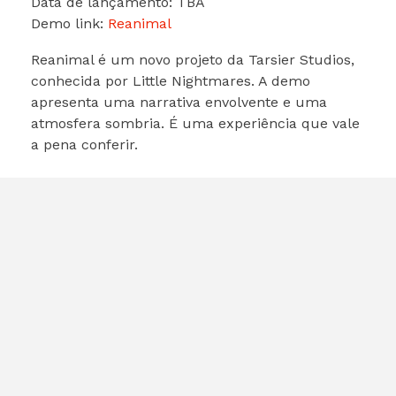
Data de lançamento: TBA
Demo link:
Reanimal
Reanimal é um novo projeto da Tarsier Studios,
conhecida por Little Nightmares. A demo
apresenta uma narrativa envolvente e uma
atmosfera sombria. É uma experiência que vale
a pena conferir.
Marvel Cosmic Invasion
Desenvolvedor: Tribute Games
Data de lançamento: 2025
Demo link:
Marvel Cosmic Invasion
Se você é fã de super-heróis, não pode perder
Marvel Cosmic Invasion. O jogo é um beat ‘em
up que permite que você jogue com vários
heróis da Marvel. A demo é divertida e cheia de
ação, perfeita para os fãs do gênero.