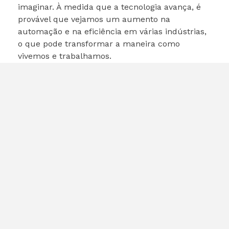
imaginar. À medida que a tecnologia avança, é
provável que vejamos um aumento na
automação e na eficiência em várias indústrias,
o que pode transformar a maneira como
vivemos e trabalhamos.
Considerações Finais
O investimento da Nvidia de US$ 100 bilhões na
OpenAI é um marco significativo no mundo da
tecnologia. Essa parceria não apenas fortalece a
posição da Nvidia no mercado de IA, mas
também promete impulsionar inovações que
podem beneficiar a sociedade como um todo. À
medida que avançamos para um futuro cada
vez mais digital, é emocionante pensar nas
possibilidades que essa colaboração pode
trazer.