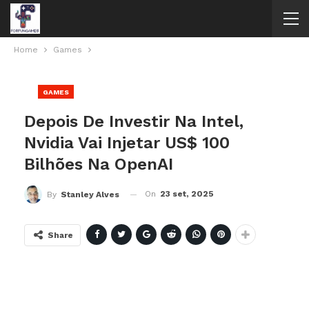
Home
Games
GAMES
Depois De Investir Na Intel,
Nvidia Vai Injetar US$ 100
Bilhões Na OpenAI
On
23 set, 2025
By
Stanley Alves
Share