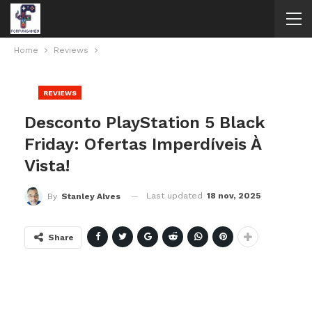
Home
Reviews
REVIEWS
Desconto PlayStation 5 Black
Friday: Ofertas Imperdíveis À
Vista!
Last updated
18 nov, 2025
By
Stanley Alves
Share