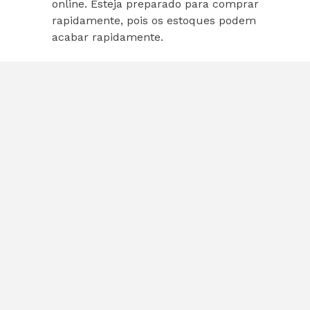
online. Esteja preparado para comprar
rapidamente, pois os estoques podem
acabar rapidamente.
Expectativas para o
Futuro do PS5
Com a Sony buscando atingir a marca de 90
milhões de unidades vendidas até o final do ano,
é provável que a empresa continue a oferecer
promoções e bundles atrativos. Isso pode incluir
novos jogos e experiências exclusivas para os
usuários do PS5, aumentando ainda mais o
valor do console.
Conclusão
A Black Friday de 2025 promete ser um
momento emocionante para os fãs do