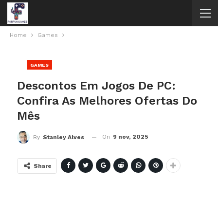
Home
Games
GAMES
Descontos Em Jogos De PC:
Confira As Melhores Ofertas Do
Mês
On
9 nov, 2025
By
Stanley Alves
Share