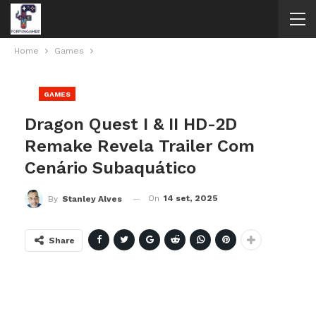
Home
Games
GAMES
Dragon Quest I & II HD-2D
Remake Revela Trailer Com
Cenário Subaquático
On
14 set, 2025
By
Stanley Alves
Share