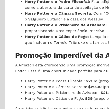
Harry Potter e a Pedra Filosofal:
Esta ediç
como a abertura da carta de aceitação de H
Harry Potter e a Câmara Secreta:
Com 400 
o Salgueiro Lutador e a casa dos Weasley.
Harry Potter e o Prisioneiro de Azkaban:
E
proporcionando uma experiência imersiva.
Harry Potter e o Cálice de Fogo:
Lançada re
que incluem o Torneio Tribruxo e a famosa t
Promoção Imperdível da
A Amazon está oferecendo uma promoção incrível 
Potter. Essa é uma oportunidade perfeita para que
Harry Potter e a Pedra Filosofal:
$21.61
(preço
Harry Potter e a Câmara Secreta:
$29.30
(pre
Harry Potter e o Prisioneiro de Azkaban:
$21.
Harry Potter e o Cálice de Fogo:
$39
(preço or
Ao adicionar três livros elegíveis ao carrinho, vo