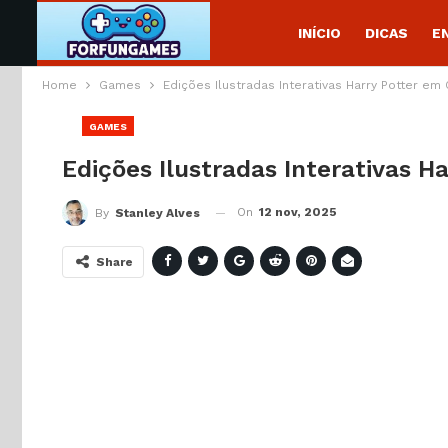
INÍCIO
DICAS
E
Home
Games
Edições Ilustradas Interativas Harry Potter em
GAMES
Edições Ilustradas Interativas H
On
12 nov, 2025
By
Stanley Alves
Share