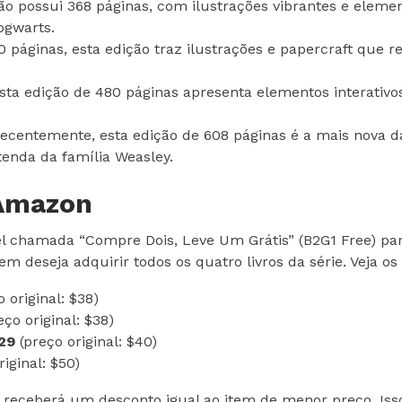
ão possui 368 páginas, com ilustrações vibrantes e eleme
ogwarts.
páginas, esta edição traz ilustrações e papercraft que
sta edição de 480 páginas apresenta elementos interativ
centemente, esta edição de 608 páginas é a mais nova da 
enda da família Weasley.
 Amazon
chamada “Compre Dois, Leve Um Grátis” (B2G1 Free) para 
m deseja adquirir todos os quatro livros da série. Veja os 
 original: $38)
ço original: $38)
29
(preço original: $40)
iginal: $50)
cê receberá um desconto igual ao item de menor preço. Isso