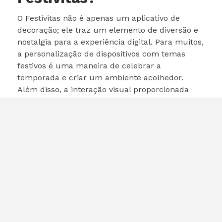
O Festivitas não é apenas um aplicativo de
decoração; ele traz um elemento de diversão e
nostalgia para a experiência digital. Para muitos,
a personalização de dispositivos com temas
festivos é uma maneira de celebrar a
temporada e criar um ambiente acolhedor.
Além disso, a interação visual proporcionada
pelas animações de neve e luzes pode ser um
ótimo complemento para reuniões familiares e
celebrações de Natal.
Se você é fã de personalização e gosta de deixar
seu ambiente digital mais alegre, o Festivitas é
uma excelente escolha. A combinação de efeitos
visuais e a facilidade de uso tornam o aplicativo
uma opção atraente para qualquer usuário de
dispositivos Apple.