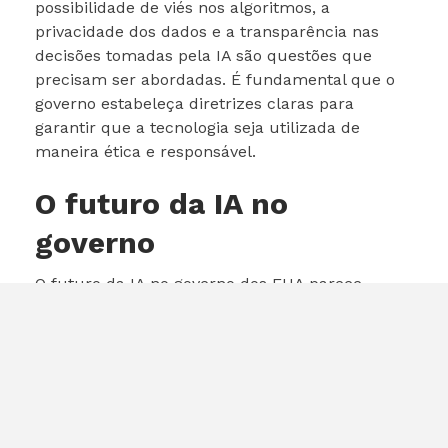
possibilidade de viés nos algoritmos, a
privacidade dos dados e a transparência nas
decisões tomadas pela IA são questões que
precisam ser abordadas. É fundamental que o
governo estabeleça diretrizes claras para
garantir que a tecnologia seja utilizada de
maneira ética e responsável.
O futuro da IA no
governo
O futuro da IA no governo dos EUA parece
promissor, mas também é incerto. À medida
que mais agências adotam tecnologias de IA,
será crucial monitorar os resultados e ajustar as
políticas conforme necessário. A colaboração
entre o setor público e privado será vital para
garantir que a IA seja utilizada de maneira a