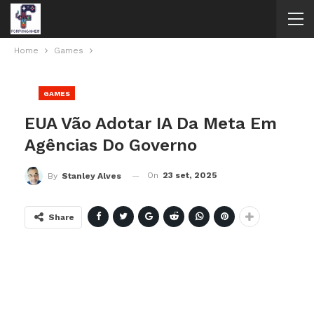
Home
Games
GAMES
EUA Vão Adotar IA Da Meta Em
Agências Do Governo
On
23 set, 2025
By
Stanley Alves
Share