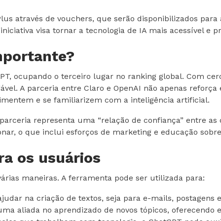
lus através de vouchers, que serão disponibilizados par
iciativa visa tornar a tecnologia de IA mais acessível e p
mportante?
tGPT, ocupando o terceiro lugar no ranking global. Com c
gável. A parceria entre Claro e OpenAI não apenas refor
entem e se familiarizem com a inteligência artificial.
parceria representa uma “relação de confiança” entre a
ar, o que inclui esforços de marketing e educação sobre 
ra os usuários
rias maneiras. A ferramenta pode ser utilizada para:
udar na criação de textos, seja para e-mails, postagens 
uma aliada no aprendizado de novos tópicos, oferecendo e