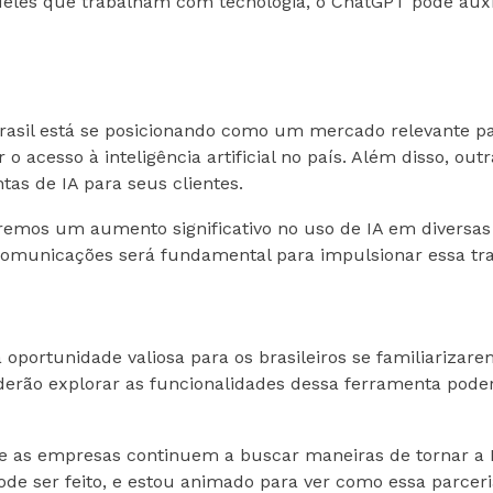
eles que trabalham com tecnologia, o ChatGPT pode auxi
rasil está se posicionando como um mercado relevante par
 acesso à inteligência artificial no país. Além disso, ou
as de IA para seus clientes.
remos um aumento significativo no uso de IA em diversas
ecomunicações será fundamental para impulsionar essa tr
portunidade valiosa para os brasileiros se familiarizarem
oderão explorar as funcionalidades dessa ferramenta poder
e as empresas continuem a buscar maneiras de tornar a IA 
de ser feito, e estou animado para ver como essa parcer