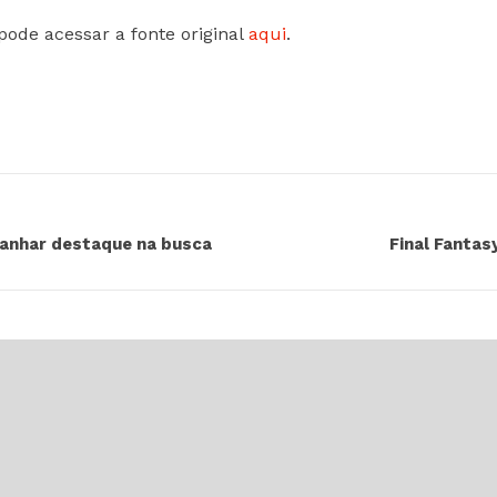
pode acessar a fonte original
aqui
.
ganhar destaque na busca
Final Fantas
GAMES