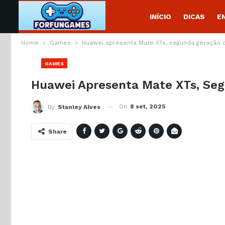
INÍCIO
DICAS
E
Home
Games
Huawei apresenta Mate XTs, segunda geração 
GAMES
Huawei Apresenta Mate XTs, Se
On
8 set, 2025
By
Stanley Alves
Share