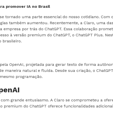
ra promover IA no Brasil
 tem se tornado uma parte essencial do nosso cotidiano. C
gias também aumentou. Recentemente, a Claro, uma das pr
empresa por trás do ChatGPT. Essa colaboração promete tr
cesso à versão premium do ChatGPT, o ChatGPT Plus. Nest
brasileiro.
pela OpenAI, projetada para gerar texto de forma autôno
de maneira natural e fluida. Desde sua criação, o ChatGP
té mesmo programação.
OpenAI
da com grande entusiasmo. A Claro se comprometeu a ofere
são premium do ChatGPT oferece funcionalidades adicion