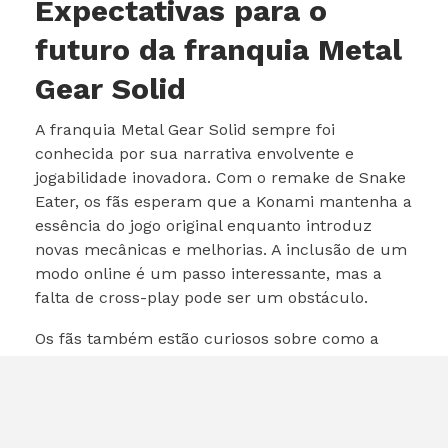
Expectativas para o
futuro da franquia Metal
Gear Solid
A franquia Metal Gear Solid sempre foi
conhecida por sua narrativa envolvente e
jogabilidade inovadora. Com o remake de Snake
Eater, os fãs esperam que a Konami mantenha a
essência do jogo original enquanto introduz
novas mecânicas e melhorias. A inclusão de um
modo online é um passo interessante, mas a
falta de cross-play pode ser um obstáculo.
Os fãs também estão curiosos sobre como a
história será adaptada para os novos tempos. A
narrativa de Metal Gear Solid sempre abordou
temas complexos, como guerra, política e
moralidade. Será interessante ver como esses