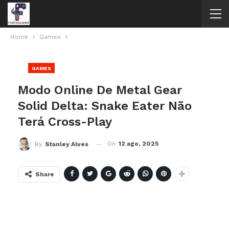
Home
Games
GAMES
Modo Online De Metal Gear
Solid Delta: Snake Eater Não
Terá Cross-Play
On
12 ago, 2025
By
Stanley Alves
Share