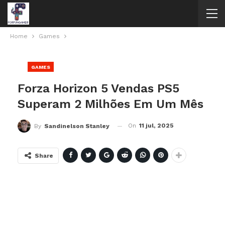
Home
Games
GAMES
Forza Horizon 5 Vendas PS5
Superam 2 Milhões Em Um Mês
On
11 jul, 2025
By
Sandinelson Stanley
Share