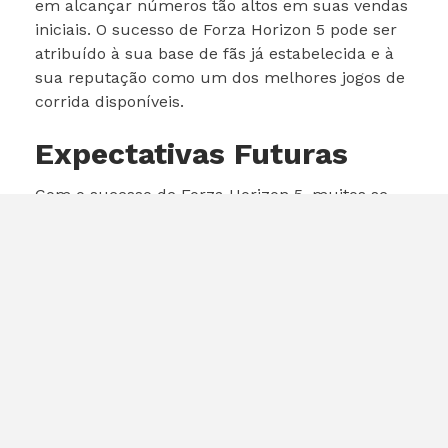
em alcançar números tão altos em suas vendas
iniciais. O sucesso de Forza Horizon 5 pode ser
atribuído à sua base de fãs já estabelecida e à
sua reputação como um dos melhores jogos de
corrida disponíveis.
Expectativas Futuras
Com o sucesso de Forza Horizon 5, muitos se
perguntam o que vem a seguir para a franquia.
A Microsoft já confirmou que está trabalhando
em novos conteúdos e atualizações para o jogo.
Isso significa que os jogadores podem esperar
mais eventos, carros e desafios nos próximos
meses. Além disso, a possibilidade de uma
sequência ou expansão da franquia é uma
expectativa que muitos fãs têm.
Conclusão