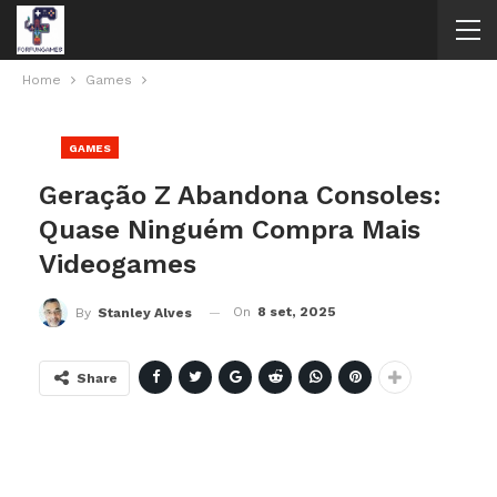
Home
Games
GAMES
Geração Z Abandona Consoles:
Quase Ninguém Compra Mais
Videogames
On
8 set, 2025
By
Stanley Alves
Share