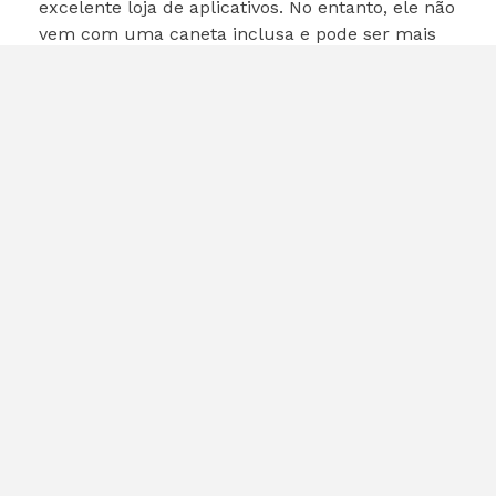
excelente loja de aplicativos. No entanto, ele não
vem com uma caneta inclusa e pode ser mais
caro quando você adiciona o custo da Apple
Pencil.
Lenovo Tab P11
A Lenovo também oferece boas opções de
tablets, como o Tab P11. Embora tenha um
preço competitivo, a experiência de software e a
qualidade de construção podem não ser tão
boas quanto as da Samsung.
Conclusão
O
Galaxy Tab S10 Lite (128 GB)
é uma
excelente escolha para quem busca um tablet
versátil e com bom desempenho. Com a oferta
atual na Magalu, fica ainda mais atraente. A