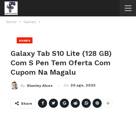
Home
Games
GAMES
Galaxy Tab S10 Lite (128 GB)
Com S Pen Tem Oferta Com
Cupom Na Magalu
On
20 ago, 2025
By
Stanley Alves
Share