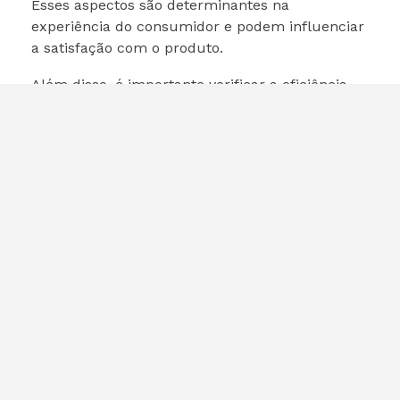
Esses aspectos são determinantes na
experiência do consumidor e podem influenciar
a satisfação com o produto.
Além disso, é importante verificar a eficiência
energética do aparelho, pois isso pode impactar
diretamente na conta de energia elétrica.
Modelos com tecnologia Inverter, como os da
LG, costumam ser mais econômicos e
silenciosos, proporcionando um ambiente mais
confortável.
Conclusão
A ampliação da garantia de ar-condicionado da
LG para dois anos é uma excelente notícia para
os consumidores que buscam segurança e
confiança na hora de adquirir um novo
aparelho. Com essa mudança, a LG se posiciona