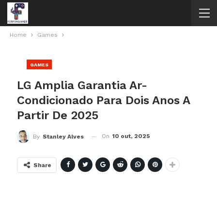
Home
Games
GAMES
LG Amplia Garantia Ar-
Condicionado Para Dois Anos A
Partir De 2025
On
10 out, 2025
By
Stanley Alves
Share