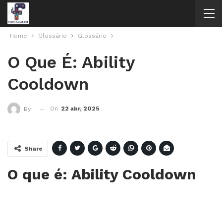
Home
Glossário
Glossário
O Que É: Ability
Cooldown
On
22 abr, 2025
By
Share
O que é: Ability Cooldown