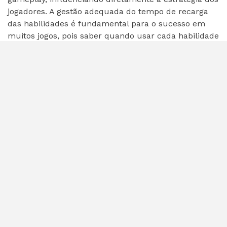
jogadores. A gestão adequada do tempo de recarga
das habilidades é fundamental para o sucesso em
muitos jogos, pois saber quando usar cada habilidade
pode fazer a diferença entre a vitória e a derrota.
Exemplos de Ability
Cooldown
Em jogos de RPG, por exemplo, as habilidades
mágicas geralmente possuem um tempo de recarga
mais longo do que as habilidades físicas,
incentivando os jogadores a diversificar suas
estratégias de combate. Em jogos de tiro, as armas
especiais podem ter um Ability Cooldown mais curto,
permitindo que os jogadores as usem com mais
frequência em momentos estratégicos.
Balanceamento do Ability