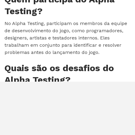
Testing?
No Alpha Testing, participam os membros da equipe
de desenvolvimento do jogo, como programadores,
designers, artistas e testadores internos. Eles
trabalham em conjunto para identificar e resolver
problemas antes do lançamento do jogo.
Quais são os desafios do
Alpha Testing?
Alguns dos desafios do Alpha Testing incluem a
necessidade de realizar testes abrangentes em um
curto período de tempo, a dificuldade de simular
todas as condições de jogo possíveis e a pressão para
entregar um jogo de alta qualidade dentro do prazo
estabelecido.