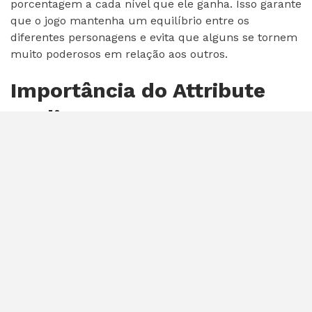
porcentagem a cada nível que ele ganha. Isso garante
que o jogo mantenha um equilíbrio entre os
diferentes personagens e evita que alguns se tornem
muito poderosos em relação aos outros.
Importância do Attribute
Scaling
O Attribute Scaling é essencial para garantir a
diversão e a competitividade em jogos de RPG e
outros gêneros que envolvem a evolução de
personagens. Sem um sistema de escalonamento de
atributos bem desenvolvido, os jogadores podem
enfrentar desafios desbalanceados e perder o
interesse no jogo. Por isso, os desenvolvedores
dedicam tempo e esforço para criar sistemas de
Attribute Scaling eficientes e equilibrados.