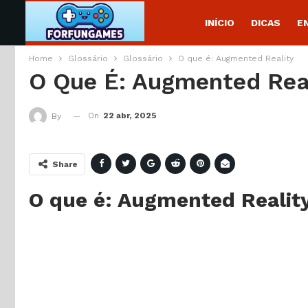
INÍCIO
DICAS
E
Home
Glossário
Glossário
O que é: Augmented Reality
O Que É: Augmented Rea
On
22 abr, 2025
By
Share
O que é: Augmented Realit