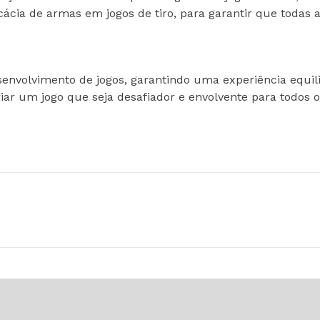
ácia de armas em jogos de tiro, para garantir que todas 
envolvimento de jogos, garantindo uma experiência equil
iar um jogo que seja desafiador e envolvente para todos o