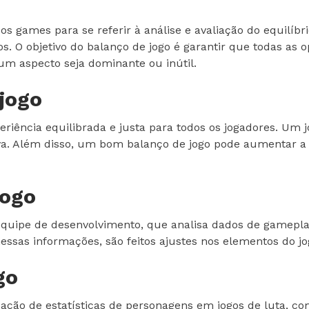
s games para se referir à análise e avaliação do equilíbr
s. O objetivo do balanço de jogo é garantir que todas as 
gum aspecto seja dominante ou inútil.
jogo
eriência equilibrada e justa para todos os jogadores. Um 
iva. Além disso, um bom balanço de jogo pode aumentar a
jogo
quipe de desenvolvimento, que analisa dados de gameplay,
 nessas informações, são feitos ajustes nos elementos do 
go
ção de estatísticas de personagens em jogos de luta, c