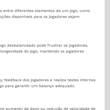
io entre diferentes elementos de um jogo, como
opções disponíveis para os jogadores sejam
jogo desbalanceado pode frustrar os jogadores,
 longevidade do jogo, mantendo os jogadores
 feedback dos jogadores e realiza testes internos
jogo para garantir um balanço adequado.
omo aumento de dano ou redução de velocidade de