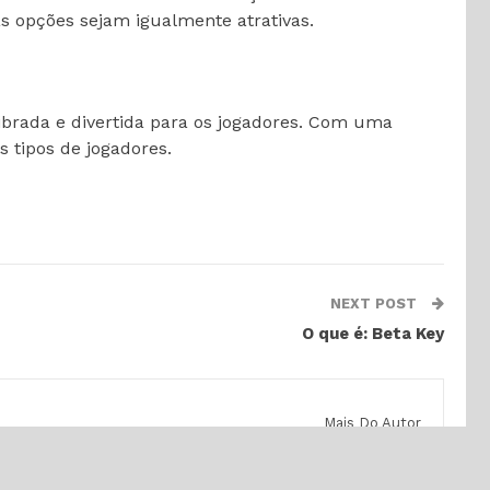
as opções sejam igualmente atrativas.
ibrada e divertida para os jogadores. Com uma
s tipos de jogadores.
NEXT POST
O que é: Beta Key
Mais Do Autor