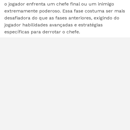
o jogador enfrenta um chefe final ou um inimigo
extremamente poderoso. Essa fase costuma ser mais
desafiadora do que as fases anteriores, exigindo do
jogador habilidades avançadas e estratégias
específicas para derrotar o chefe.
Características da Boss
Phase
Na Boss Phase, o jogador geralmente precisa
enfrentar o chefe em um ambiente único e
desafiador, com mecânicas de jogo diferentes das
fases anteriores. Além disso, o chefe costuma ter
uma barra de vida maior do que os inimigos comuns,
tornando a batalha mais longa e intensa.
Como vencer na Boss Phase