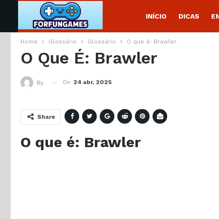
INÍCIO
DICAS
E
Home
Glossário
Glossário
O que é: Brawler
O Que É: Brawler
On
24 abr, 2025
By
Share
O que é: Brawler