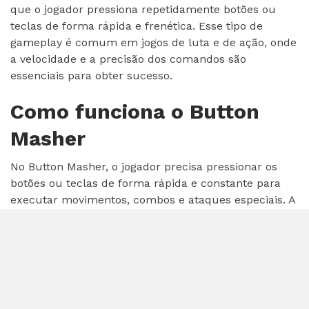
que o jogador pressiona repetidamente botões ou
teclas de forma rápida e frenética. Esse tipo de
gameplay é comum em jogos de luta e de ação, onde
a velocidade e a precisão dos comandos são
essenciais para obter sucesso.
Como funciona o Button
Masher
No Button Masher, o jogador precisa pressionar os
botões ou teclas de forma rápida e constante para
executar movimentos, combos e ataques especiais. A
estratégia envolve encontrar o equilíbrio entre a
velocidade dos comandos e a precisão das ações,
garantindo que os movimentos sejam realizados no
momento certo.
Origem do termo Button