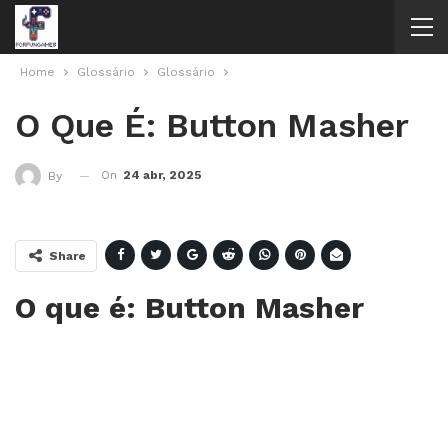
Home
Glossário
Glossário
O Que É: Button Masher
On
24 abr, 2025
By
Share
O que é: Button Masher