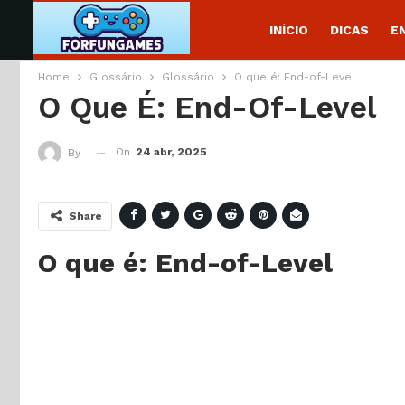
INÍCIO
DICAS
E
Home
Glossário
Glossário
O que é: End-of-Level
O Que É: End-Of-Level
On
24 abr, 2025
By
Share
O que é: End-of-Level