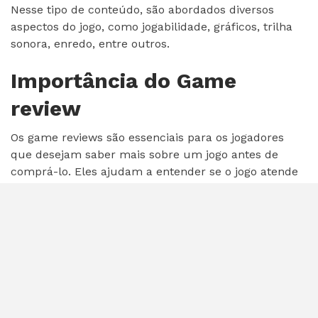
Nesse tipo de conteúdo, são abordados diversos
aspectos do jogo, como jogabilidade, gráficos, trilha
sonora, enredo, entre outros.
Importância do Game
review
Os game reviews são essenciais para os jogadores
que desejam saber mais sobre um jogo antes de
comprá-lo. Eles ajudam a entender se o jogo atende
às expectativas do jogador e se vale a pena investir
tempo e dinheiro nele.
Como são feitos os Game
reviews
Os game reviews são elaborados por profissionais da
área de games, que testam o jogo em diferentes