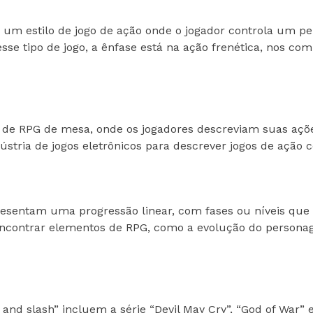
r um estilo de jogo de ação onde o jogador controla um p
sse tipo de jogo, a ênfase está na ação frenética, nos co
s de RPG de mesa, onde os jogadores descreviam suas açõ
ústria de jogos eletrônicos para descrever jogos de ação
esentam uma progressão linear, com fases ou níveis que o
ncontrar elementos de RPG, como a evolução do personag
nd slash” incluem a série “Devil May Cry”, “God of War” e