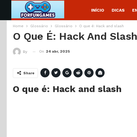
INÍCIO
DICAS
E
Home
Glossário
Glossário
O que é: Hack and slash
O Que É: Hack And Slas
On
24 abr, 2025
By
Share
O que é: Hack and slash