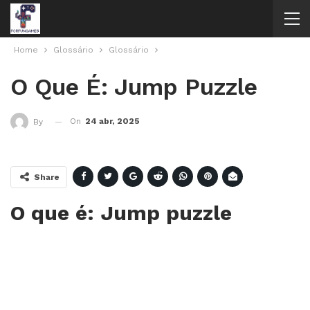
Home
Glossário
Glossário
O Que É: Jump Puzzle
On
24 abr, 2025
By
Share
O que é: Jump puzzle