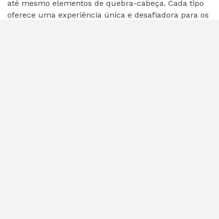
até mesmo elementos de quebra-cabeça. Cada tipo
oferece uma experiência única e desafiadora para os
jogadores.
Importância do Jump
puzzle nos jogos
O Jump puzzle é uma forma eficaz de testar as
habilidades dos jogadores, promovendo a prática e a
melhoria da precisão nos saltos. Além disso, esses
desafios podem adicionar variedade e diversão ao
gameplay.
Exemplos de Jump puzzle
em jogos famosos
Jogos como Super Mario, Celeste e Hollow Knight são
conhecidos por apresentar Jump puzzles