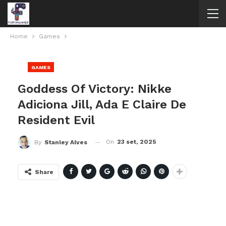
Home
Games
GAMES
Goddess Of Victory: Nikke
Adiciona Jill, Ada E Claire De
Resident Evil
On
23 set, 2025
By
Stanley Alves
Share