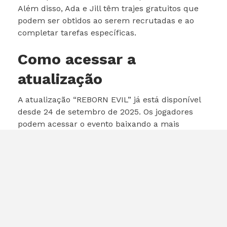
Além disso, Ada e Jill têm trajes gratuitos que
podem ser obtidos ao serem recrutadas e ao
completar tarefas específicas.
Como acessar a
atualização
A atualização “REBORN EVIL” já está disponível
desde 24 de setembro de 2025. Os jogadores
podem acessar o evento baixando a mais
recente atualização de
Goddess of Victory:
Nikke
na App Store (iOS), Google Play e PC.
Expectativas dos
jogadores
A colaboração com
Resident Evil
gerou grande