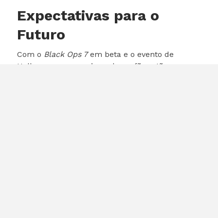
Expectativas para o
Futuro
Com o
Black Ops 7
em beta e o evento de
Halloween se aproximando, os fãs estão
ansiosos para ver o que mais a Activision tem
reservado. A competição com outros jogos,
como
Battlefield 6
, que será lançado em 10 de
outubro, está aquecendo o cenário dos jogos de
tiro em primeira pessoa. Isso significa que a
Activision precisará se esforçar para manter os
jogadores engajados e satisfeitos.
Conclusão
O evento de Halloween do
Call of Duty
promete
ser uma experiência emocionante e cheia de
surpresas. Com o retorno do Predator, a