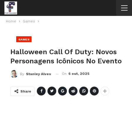
Home
Games
GAMES
Halloween Call Of Duty: Novos
Personagens Icônicos No Evento
On
6 out, 2025
By
Stanley Alves
Share