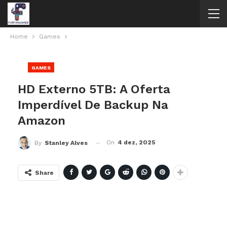
Home
Games
GAMES
HD Externo 5TB: A Oferta
Imperdível De Backup Na
Amazon
On
4 dez, 2025
By
Stanley Alves
Share