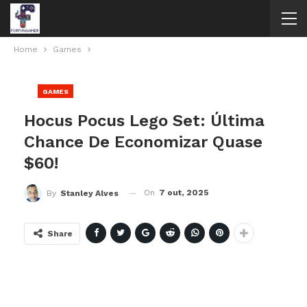
Home
Games
GAMES
Hocus Pocus Lego Set: Última
Chance De Economizar Quase
$60!
On
7 out, 2025
By
Stanley Alves
Share