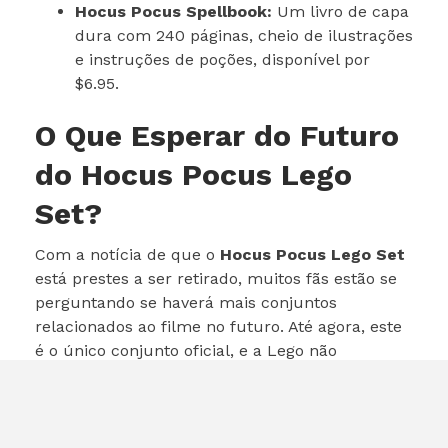
Hocus Pocus Spellbook:
Um livro de capa
dura com 240 páginas, cheio de ilustrações
e instruções de poções, disponível por
$6.95.
O Que Esperar do Futuro
do Hocus Pocus Lego
Set?
Com a notícia de que o
Hocus Pocus Lego Set
está prestes a ser retirado, muitos fãs estão se
perguntando se haverá mais conjuntos
relacionados ao filme no futuro. Até agora, este
é o único conjunto oficial, e a Lego não
anunciou planos para novos produtos baseados
em Hocus Pocus.
Isso significa que, se você é um fã, é melhor agir