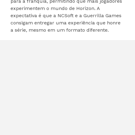
para a franquia, permitindo que mais jogadores
experimentem o mundo de Horizon. A
expectativa é que a NCSoft e a Guerrilla Games
consigam entregar uma experiência que honre
a série, mesmo em um formato diferente.
Considerações Finais
Horizon Steel Frontiers
representa uma nova
era para a franquia Horizon, trazendo um
MMORPG que promete inovação e novas
experiências. A decisão de não lançar o jogo
para PS5 e PS4 pode ser vista como um risco,
mas também como uma oportunidade de
expandir o alcance da série.
Com o desenvolvimento em colaboração com a
Guerrilla Games, os fãs podem esperar que a
essência da franquia seja mantida, mesmo com