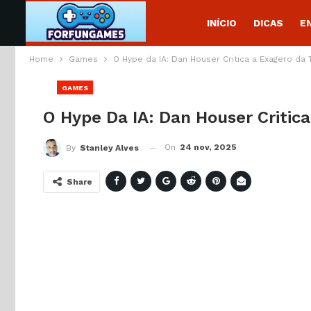
INÍCIO
DICAS
E
Home
Games
O Hype da IA: Dan Houser Critica a Exagero da 
GAMES
O Hype Da IA: Dan Houser Critic
On
24 nov, 2025
By
Stanley Alves
Share