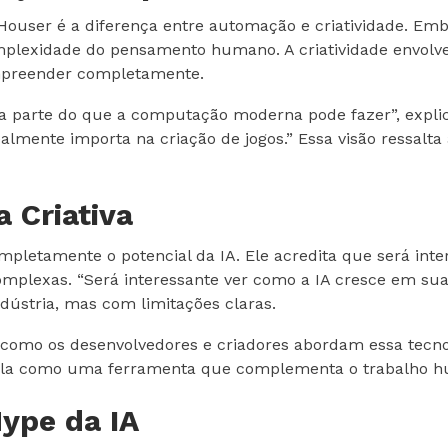
user é a diferença entre automação e criatividade. Embor
plexidade do pensamento humano. A criatividade envolve
mpreender completamente.
 parte do que a computação moderna pode fazer”, explic
almente importa na criação de jogos.” Essa visão ressalta
a Criativa
pletamente o potencial da IA. Ele acredita que será inte
complexas. “Será interessante ver como a IA cresce em sua
ndústria, mas com limitações claras.
de como os desenvolvedores e criadores abordam essa tec
sá-la como uma ferramenta que complementa o trabalho hu
Hype da IA