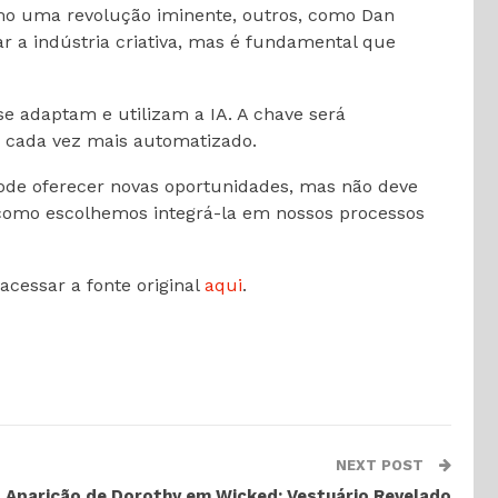
mo uma revolução iminente, outros, como Dan
r a indústria criativa, mas é fundamental que
se adaptam e utilizam a IA. A chave será
 cada vez mais automatizado.
pode oferecer novas oportunidades, mas não deve
e como escolhemos integrá-la em nossos processos
acessar a fonte original
aqui
.
NEXT POST
a Aparição de Dorothy em Wicked: Vestuário Revelado