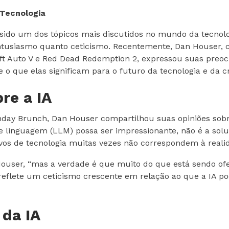
 Tecnologia
 tem sido um dos tópicos mais discutidos no mundo da tecn
to entusiasmo quanto ceticismo. Recentemente, Dan Houser
ft Auto V e Red Dead Redemption 2, expressou suas preoc
 o que elas significam para o futuro da tecnologia e da cr
re a IA
ay Brunch, Dan Houser compartilhou suas opiniões sobre a
e linguagem (LLM) possa ser impressionante, não é a so
vos de tecnologia muitas vezes não correspondem à reali
ouser, “mas a verdade é que muito do que está sendo of
reflete um ceticismo crescente em relação ao que a IA p
da IA