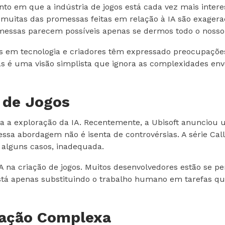
em que a indústria de jogos está cada vez mais interes
muitas das promessas feitas em relação à IA são exagera
messas parecem possíveis apenas se dermos todo o nosso d
istas em tecnologia e criadores têm expressado preocupaçõ
as é uma visão simplista que ignora as complexidades env
a de Jogos
ara a exploração da IA. Recentemente, a Ubisoft anunciou
 essa abordagem não é isenta de controvérsias. A série Cal
 alguns casos, inadequada.
A na criação de jogos. Muitos desenvolvedores estão se p
 está apenas substituindo o trabalho humano em tarefas q
elação Complexa