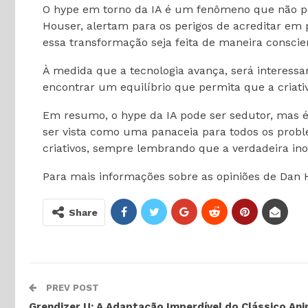
O hype em torno da IA é um fenômeno que não po
Houser, alertam para os perigos de acreditar em 
essa transformação seja feita de maneira conscien
À medida que a tecnologia avança, será interessan
encontrar um equilíbrio que permita que a cria
Em resumo, o hype da IA pode ser sedutor, mas é
ser vista como uma panaceia para todos os probl
criativos, sempre lembrando que a verdadeira i
Para mais informações sobre as opiniões de Dan H
Share
PREV POST
Grendizer U: A Adaptação Imperdível do Clássico An