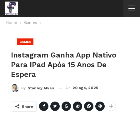
Home
Games
GAMES
Instagram Ganha App Nativo
Para IPad Após 15 Anos De
Espera
On
20 ago, 2025
By
Stanley Alves
Share