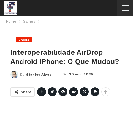
Home
Games
GAMES
Interoperabilidade AirDrop
Android IPhone: O Que Mudou?
On
20 nov, 2025
By
Stanley Alves
Share