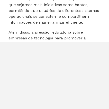
que vejamos mais iniciativas semelhantes,
permitindo que usuários de diferentes sistemas
operacionais se conectem e compartilhem
informações de maneira mais eficiente.
Além disso, a pressão regulatória sobre
empresas de tecnologia para promover a
interoperabilidade pode aumentar. Isso pode
levar a mais colaborações entre Apple e Google,
resultando em uma experiência de usuário
mais integrada e fluida.
Considerações finais
A interoperabilidade entre AirDrop e Quick Share
representa um avanço significativo na forma
como os usuários podem compartilhar arquivos
entre dispositivos Android e iPhone. Essa
mudança não apenas facilita a troca de