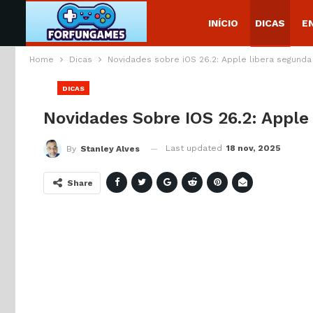
INÍCIO
DICAS
E
Home
Dicas
Novidades sobre iOS 26.2: Apple libera segunda
DICAS
Novidades Sobre IOS 26.2: Apple
Last updated
18 nov, 2025
By
Stanley Alves
Share