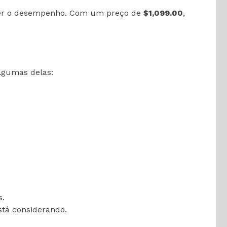
ter o desempenho. Com um preço de
$1,099.00
,
lgumas delas:
s.
stá considerando.