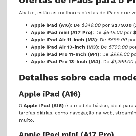
Ofertas de iPads para o P
Abaixo, estão as melhores ofertas de iPads que 
Apple iPad (A16)
: De
$349.00
por
$279.00
(
Apple iPad mini (A17 Pro)
: De
$649.00
por
Apple iPad Air 11-inch (M3)
: De
$599.00
po
Apple iPad Air 13-inch (M3)
: De
$799.00
po
Apple iPad Pro 11-Inch (M4)
: De
$999.00
p
Apple iPad Pro 13-Inch (M4)
: De
$1,299.00
Detalhes sobre cada mode
Apple iPad (A16)
O
Apple iPad (A16)
é o modelo básico, ideal para
tarefas diárias, como navegação na web, streamin
muito.
Apple iPad mini (A17 Pro)