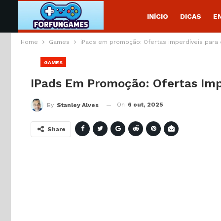
INÍCIO
DICAS
E
Home
Games
iPads em promoção: Ofertas imperdíveis para 
GAMES
IPads Em Promoção: Ofertas Imp
On
6 out, 2025
By
Stanley Alves
Share