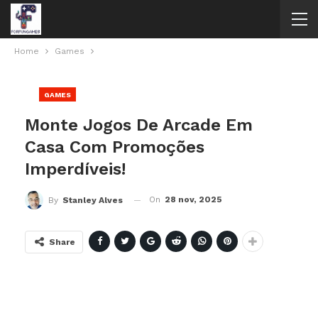
Home
Games
GAMES
Monte Jogos De Arcade Em
Casa Com Promoções
Imperdíveis!
On
28 nov, 2025
By
Stanley Alves
Share