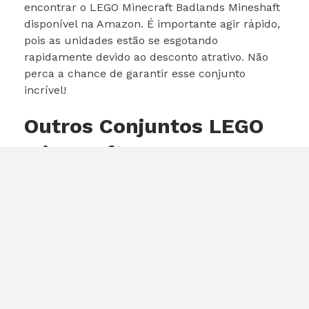
encontrar o LEGO Minecraft Badlands Mineshaft
disponível na Amazon. É importante agir rápido,
pois as unidades estão se esgotando
rapidamente devido ao desconto atrativo. Não
perca a chance de garantir esse conjunto
incrível!
Outros Conjuntos LEGO
Minecraft
O LEGO Minecraft Badlands Mineshaft é apenas
uma das muitas opções disponíveis. A linha
LEGO Minecraft inclui diversos conjuntos que
exploram diferentes biomas e cenários do jogo.
Alguns exemplos incluem:
Pirate Ship Voyage:
Uma aventura em
alto-mar com piratas e tesouros.
Cherry Blossom Garden:
Um cenário