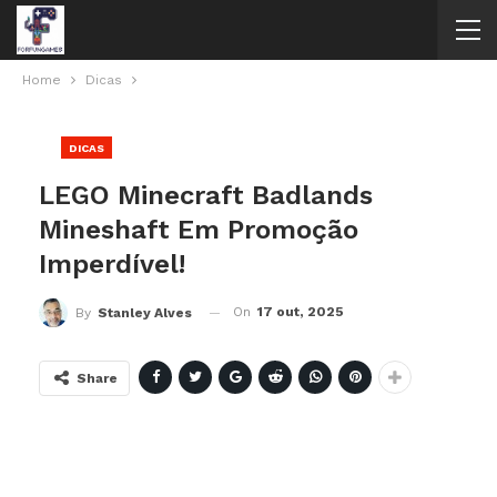
Home
Dicas
DICAS
LEGO Minecraft Badlands
Mineshaft Em Promoção
Imperdível!
On
17 out, 2025
By
Stanley Alves
Share