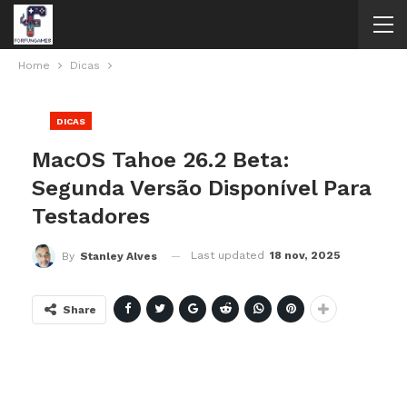
Home
Dicas
DICAS
MacOS Tahoe 26.2 Beta:
Segunda Versão Disponível Para
Testadores
Last updated
18 nov, 2025
By
Stanley Alves
Share