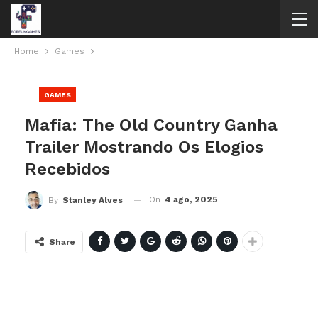
Home
Games
GAMES
Mafia: The Old Country Ganha
Trailer Mostrando Os Elogios
Recebidos
On
4 ago, 2025
By
Stanley Alves
Share