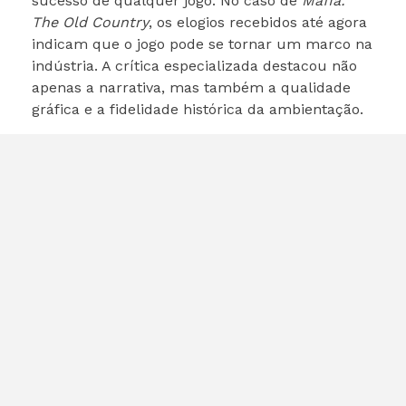
sucesso de qualquer jogo. No caso de
Mafia:
The Old Country
, os elogios recebidos até agora
indicam que o jogo pode se tornar um marco na
indústria. A crítica especializada destacou não
apenas a narrativa, mas também a qualidade
gráfica e a fidelidade histórica da ambientação.
Conclusão
Em resumo,
Mafia: The Old Country
é um título
que promete muito para os fãs de jogos de ação
e aventura. Com uma narrativa envolvente,
ambientação rica e jogabilidade refinada, o jogo
está se preparando para ser um dos grandes
lançamentos de 2025. Estou ansioso para ver
como a história de Enzo Favara se desenrolará e
como as escolhas dos jogadores afetarão seu
destino. Se você ainda não conferiu o trailer,
recomendo que assista e se deixe envolver por